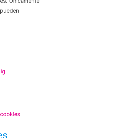
ales. Únicamente
e pueden
ig
-cookies
es