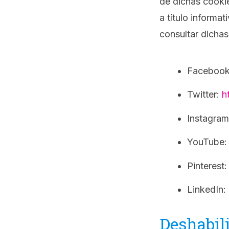
de dichas cookie
a título informa
consultar dichas
Faceboo
Twitter:
h
Instagra
YouTube
Pinterest
LinkedIn:
Deshabili