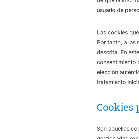
de que la inform
usuario dé perso
Las cookies que 
Por tanto, a las
descrita. En este
consentimiento 
elección auténti
tratamiento inic
Cookies 
Son aquellas coo
gestionadas exc