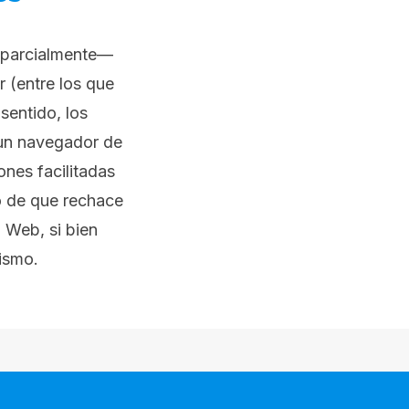
o parcialmente—
 (entre los que
sentido, los
 un navegador de
ones facilitadas
to de que rechace
 Web, si bien
mismo.