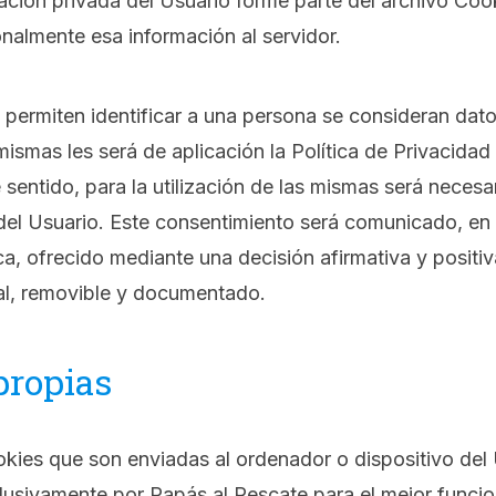
ación privada del Usuario forme parte del archivo Cook
nalmente esa información al servidor.
permiten identificar a una persona se consideran dato
 mismas les será de aplicación la Política de Privacida
 sentido, para la utilización de las mismas será necesar
del Usuario. Este consentimiento será comunicado, en
ca, ofrecido mediante una decisión afirmativa y positiv
ial, removible y documentado.
propias
kies que son enviadas al ordenador o dispositivo del 
lusivamente por Papás al Rescate para el mejor funci