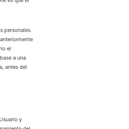
ie es que el
s personales.
d anteriormente
io el
 base a una
a, antes del
Usuario y
onamiento del